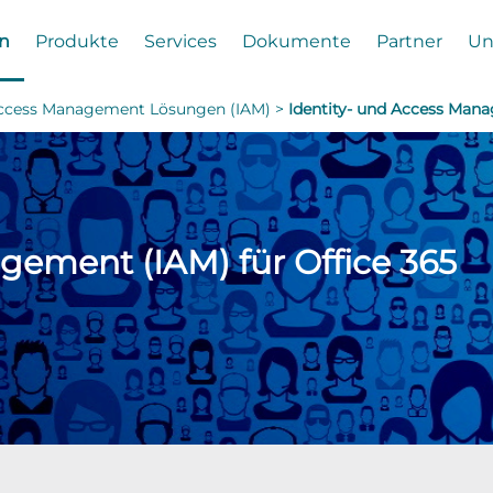
n
Produkte
Services
Dokumente
Partner
Un
 Access Management Lösungen (IAM) >
Identity- und Access Mana
gement (IAM) für Office 365