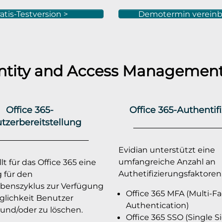
atis-Testversion >
Demotermin vereinb
ntity and Access Management
Office 365-
Office 365-Authentif
tzerbereitstellung
Evidian unterstützt eine
umfangreiche Anzahl an
lt für das Office 365 eine
Authetifizierungsfaktoren
 für den
benszyklus zur Verfügung
Office 365 MFA (Multi-Fa
glichkeit Benutzer
Authentication)
und/oder zu löschen.
Office 365 SSO (Single S