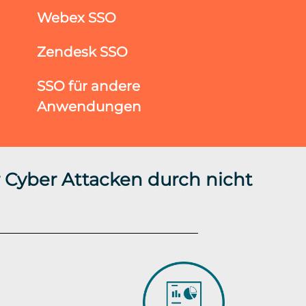
Webex SSO
Zendesk SSO
SSO für andere
Anwendungen
 Cyber Attacken durch nicht