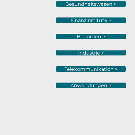
Gesundheitswesen >
Finanzinstitute >
Behörden >
Industrie >
Telekommunikation >
Anwendungen >