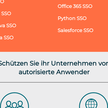
SO
Office 365 SSO
S SSO
Python SSO
va SSO
Salesforce SSO
ra SSO
 Schützen Sie ihr Unternehmen vor
autorisierte Anwender