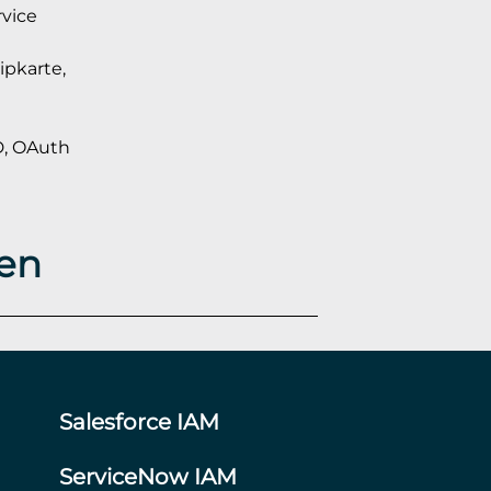
rvice
ipkarte,
D, OAuth
en
Salesforce IAM
ServiceNow IAM