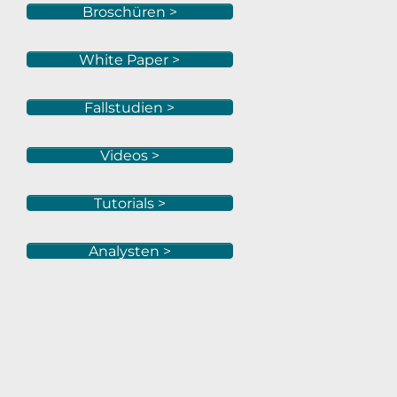
Broschüren >
White Paper >
Fallstudien >
Videos >
Tutorials >
Analysten >