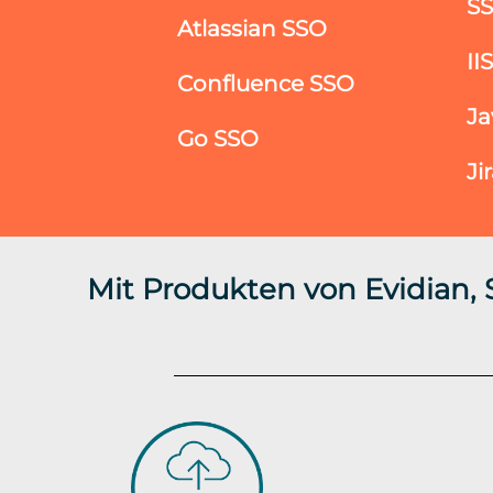
S
Atlassian SSO
II
Confluence SSO
Ja
Go SSO
Ji
Mit Produkten von Evidian,