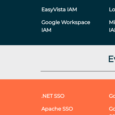
EasyVista IAM
Lo
Google Workspace
Mi
IAM
I
E
.NET SSO
Go
Apache SSO
Go