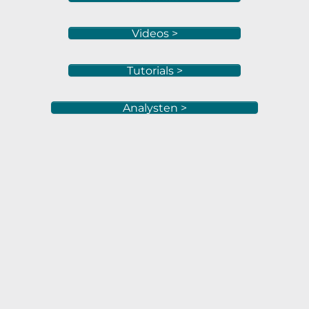
Videos >
Tutorials >
Analysten >