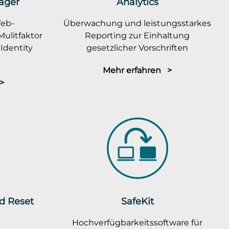
ager
Analytics
Web-
Überwachung und leistungsstarkes
ulitfaktor
Reporting zur Einhaltung
Identity
gesetzlicher Vorschriften
Mehr erfahren >
>
rd Reset
SafeKit
Hochverfügbarkeitssoftware für