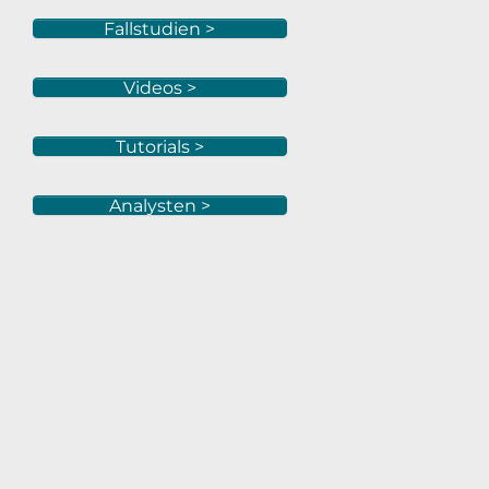
Fallstudien >
Videos >
Tutorials >
Analysten >