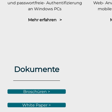
und passwortfreie- Authentifizierung
Web- An
an Windows PCs
mobile
Mehr erfahren >
Dokumente
Broschüren >
White Paper >