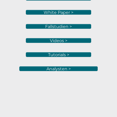
White Paper >
Fallstudien >
Videos >
Tutorials >
Analysten >