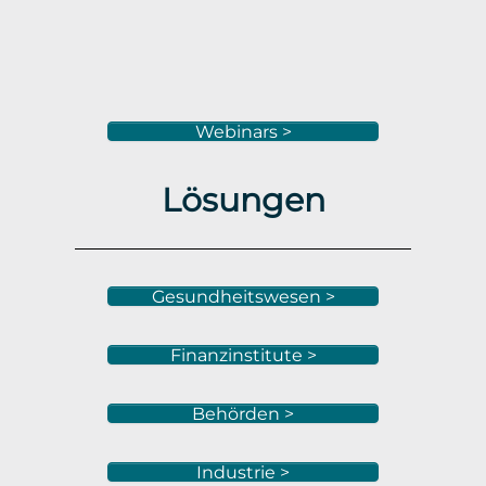
Webinars >
Lösungen
Gesundheitswesen >
Finanzinstitute >
Behörden >
Industrie >