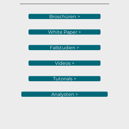
Broschüren >
White Paper >
Fallstudien >
Videos >
Tutorials >
Analysten >