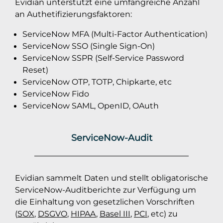
Evidian unterstützt eine umfangreiche Anzahl
an Authetifizierungsfaktoren:
ServiceNow MFA (Multi-Factor Authentication)
ServiceNow SSO (Single Sign-On)
ServiceNow SSPR (Self-Service Password
Reset)
ServiceNow OTP, TOTP, Chipkarte, etc
ServiceNow Fido
ServiceNow SAML, OpenID, OAuth
ServiceNow-Audit
Evidian sammelt Daten und stellt obligatorische
ServiceNow-Auditberichte zur Verfügung um
die Einhaltung von gesetzlichen Vorschriften
(
SOX
,
DSGVO
,
HIPAA
,
Basel III
,
PCI
, etc) zu