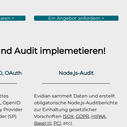
aren >
Ein Angebot anfordern >
nd Audit implemetieren!
D, OAuth
Node.js-Audit
ttes
Evidian sammelt Daten und erstellt
, OpenID
obligatorische Node.js-Auditberichte
y Provider
zur Einhaltung gesetzlicher
der (SP)
Vorschriften (
SOX
,
GDPR
,
HIPAA
,
.
Basel III
,
PCI
, etc).