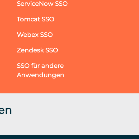
ServiceNow SSO
Tomcat SSO
Webex SSO
Zendesk SSO
SSO für andere
Anwendungen
en