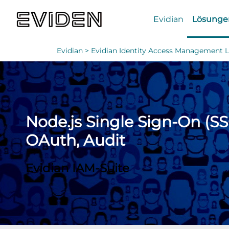
Evidian
Lösunge
Evidian >
Evidian Identity Access Management 
Node.js Single Sign-On (S
OAuth, Audit
Evidian IAM-Suite