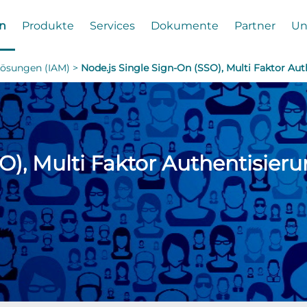
n
Produkte
Services
Dokumente
Partner
Un
Lösungen (IAM) >
Node.js Single Sign-On (SSO), Multi Faktor Au
SO), Multi Faktor Authentisier