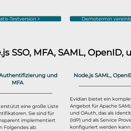
atis-Testversion >
Demotermin vereinb
.js
SSO, MFA, SAML, OpenID, u
Authentifizierung und
Node.js SAML, OpenI
MFA
Evidian bietet ein komple
Angebot für Apache SAML
erstützt eine große Liste
und OAuth, das als Identit
ifikatoren. Sie sind für
(IdP) und als Service Provi
ansparent implementiert
konfiguriert werden kann
 Folgendes ab: