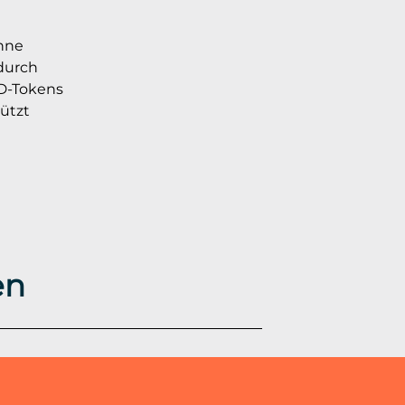
hne
 durch
D-Tokens
ützt
en