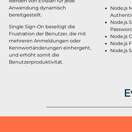
werden von Evidian für jede
Anwendung dynamisch
Node.js M
bereitgestellt.
Authenti
Node.js S
Single Sign-On beseitigt die
Password
Frustration der Benutzer, die mit
Node.js O
mehreren Anmeldungen oder
Node.js F
Kennwortänderungen einhergeht,
Node.js 
und erhöht somit die
Benutzerproduktivität.
E