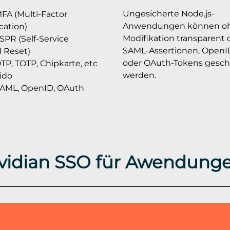
Ungesicherte Node.js-
FA (Multi-Factor
Anwendungen können o
cation)
Modifikation transparent
SPR (Self-Service
SAML-Assertionen, OpenI
 Reset)
oder OAuth-Tokens gesch
TP, TOTP, Chipkarte, etc
werden.
ido
SAML, OpenID, OAuth
vidian SSO für Awendung