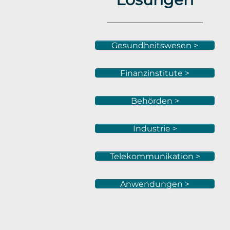
Gesundheitswesen >
Finanzinstitute >
Behörden >
Industrie >
Telekommunikation >
Anwendungen >