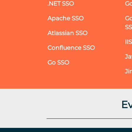
.NET SSO
Go
Apache SSO
Go
S
Atlassian SSO
II
Confluence SSO
Ja
Go SSO
Ji
E