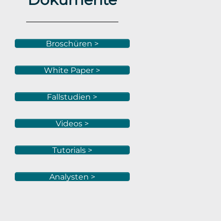
Broschüren >
White Paper >
Fallstudien >
Videos >
Tutorials >
Analysten >