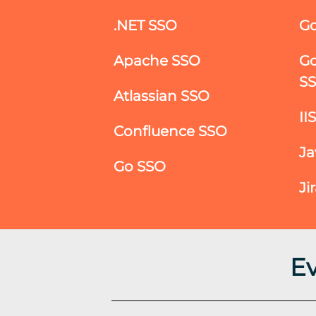
.NET SSO
Go
Apache SSO
Go
S
Atlassian SSO
II
Confluence SSO
Ja
Go SSO
Ji
E