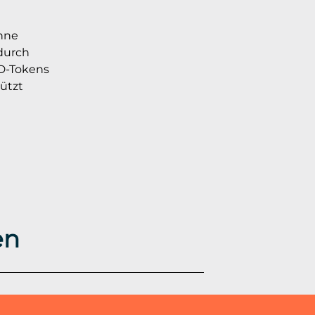
hne
 durch
D-Tokens
ützt
en