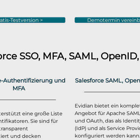
atis-Testversion >
Demotermin vereinb
orce
SSO, MFA, SAML, OpenID, 
e-Authentifizierung und
Salesforce SAML, Open
MFA
Evidian bietet ein komple
Angebot für Apache SAML
erstützt eine große Liste
und OAuth, das als Identit
ifikatoren. Sie sind für
(IdP) und als Service Provi
transparent
konfiguriert werden kann
iert und decken