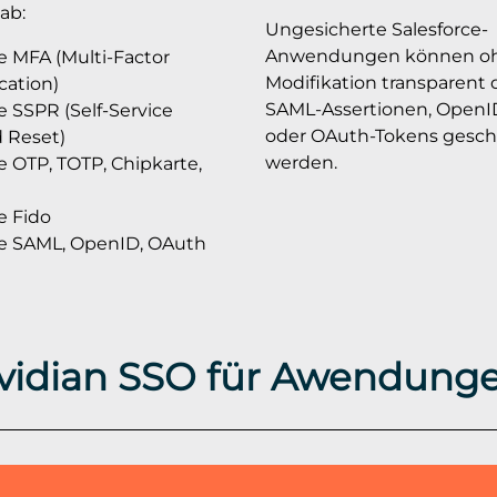
ab:
Ungesicherte Salesforce-
Anwendungen können o
e MFA (Multi-Factor
Modifikation transparent
cation)
SAML-Assertionen, OpenI
e SSPR (Self-Service
oder OAuth-Tokens gesch
 Reset)
werden.
e OTP, TOTP, Chipkarte,
e Fido
ce SAML, OpenID, OAuth
vidian SSO für Awendung