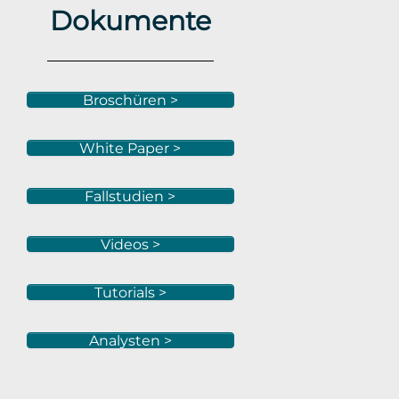
Dokumente
Broschüren >
White Paper >
Fallstudien >
Videos >
Tutorials >
Analysten >