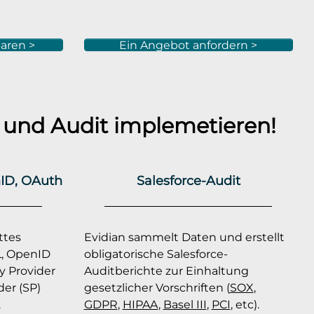
aren >
Ein Angebot anfordern >
und Audit implemetieren!
ID, OAuth
Salesforce-Audit
ttes
Evidian sammelt Daten und erstellt
, OpenID
obligatorische Salesforce-
y Provider
Auditberichte zur Einhaltung
der (SP)
gesetzlicher Vorschriften (
SOX
,
.
GDPR
,
HIPAA
,
Basel III
,
PCI
, etc).