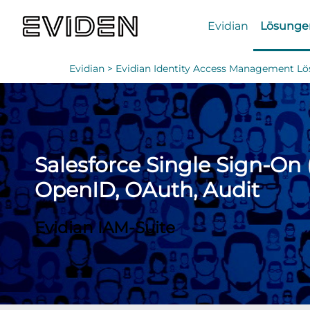
Evidian
Lösunge
Evidian >
Evidian Identity Access Management L
Salesforce Single Sign-On 
OpenID, OAuth, Audit
Evidian IAM-Suite