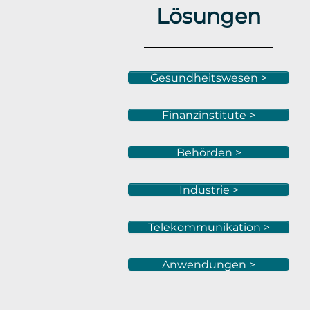
Lösungen
Gesundheitswesen >
Finanzinstitute >
Behörden >
Industrie >
Telekommunikation >
Anwendungen >