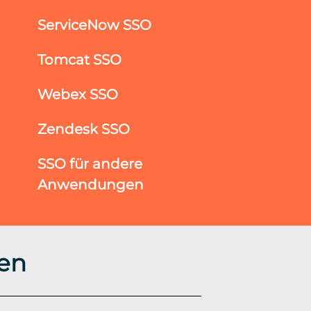
ServiceNow SSO
Tomcat SSO
Webex SSO
Zendesk SSO
SSO für andere
Anwendungen
en