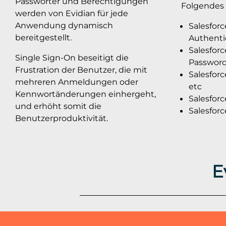
Passwörter und Berechtigungen
Folgendes 
werden von Evidian für jede
Anwendung dynamisch
Salesforc
bereitgestellt.
Authenti
Salesforc
Single Sign-On beseitigt die
Password
Frustration der Benutzer, die mit
Salesforc
mehreren Anmeldungen oder
etc
Kennwortänderungen einhergeht,
Salesforc
und erhöht somit die
Salesfor
Benutzerproduktivität.
E