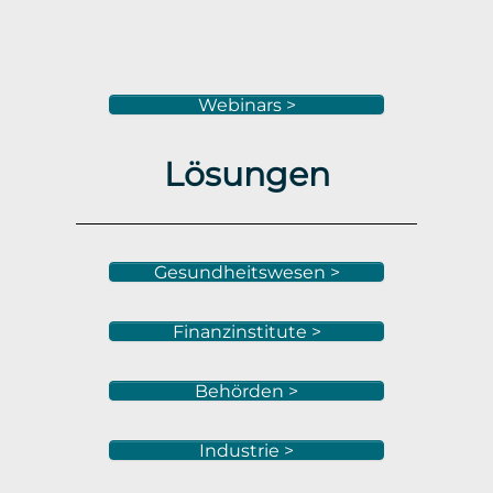
Webinars >
Lösungen
Gesundheitswesen >
Finanzinstitute >
Behörden >
Industrie >