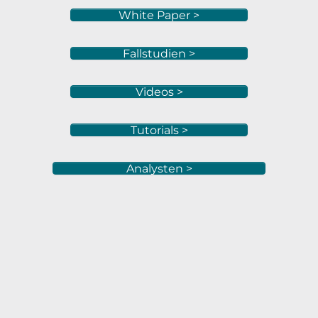
White Paper >
Fallstudien >
Videos >
Tutorials >
Analysten >