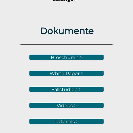
Dokumente
Broschüren >
White Paper >
Fallstudien >
Videos >
Tutorials >