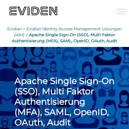
Evidian >
Evidian Identity Access Management Lösungen
(IAM) >
Apache Single Sign-On (SSO), Multi Faktor
Authentisierung (MFA), SAML, OpenID, OAuth, Audit
Apache Single Sign-On
(SSO), Multi Faktor
Authentisierung
(MFA), SAML, OpenID,
OAuth, Audit