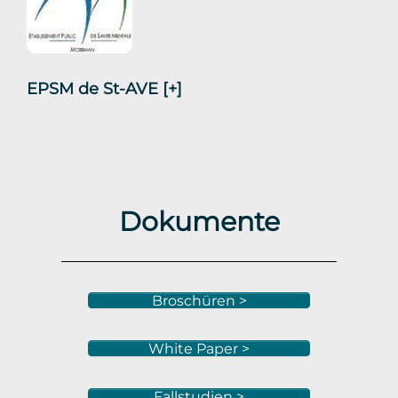
EPSM de St-AVE
[+]
Dokumente
Broschüren >
White Paper >
Fallstudien >