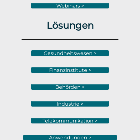
Webinars >
Lösungen
Gesundheitswesen >
Finanzinstitute >
Behörden >
Industrie >
Telekommunikation >
Anwendungen >