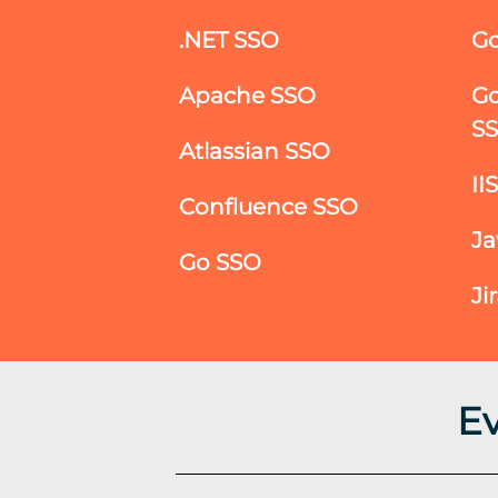
.NET SSO
Go
Apache SSO
Go
S
Atlassian SSO
II
Confluence SSO
Ja
Go SSO
Ji
E