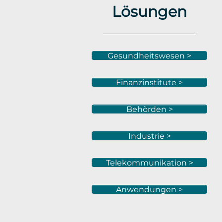
Lösungen
Gesundheitswesen >
Finanzinstitute >
Behörden >
Industrie >
Telekommunikation >
Anwendungen >