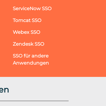
ServiceNow SSO
Tomcat SSO
Webex SSO
Zendesk SSO
SSO für andere
Anwendungen
en