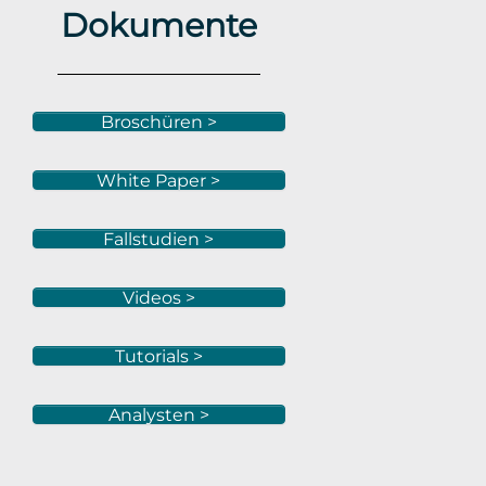
Dokumente
Broschüren >
White Paper >
Fallstudien >
Videos >
Tutorials >
Analysten >