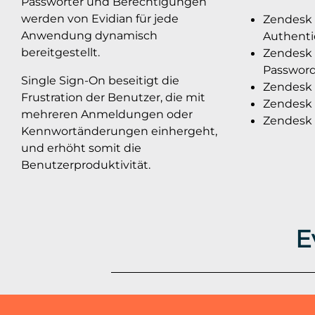
Passwörter und Berechtigungen
werden von Evidian für jede
Zendesk 
Anwendung dynamisch
Authenti
bereitgestellt.
Zendesk 
Password
Single Sign-On beseitigt die
Zendesk 
Frustration der Benutzer, die mit
Zendesk 
mehreren Anmeldungen oder
Zendesk 
Kennwortänderungen einhergeht,
und erhöht somit die
Benutzerproduktivität.
E