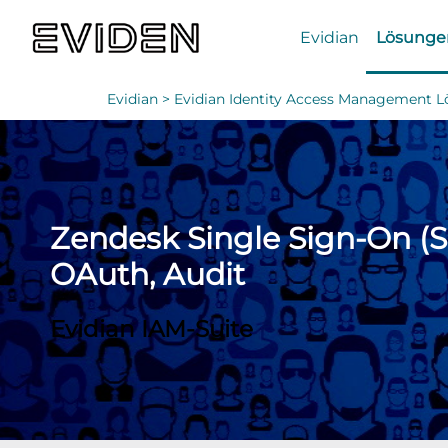
Evidian
Lösunge
Evidian >
Evidian Identity Access Management L
Zendesk Single Sign-On (S
OAuth, Audit
Evidian IAM-Suite