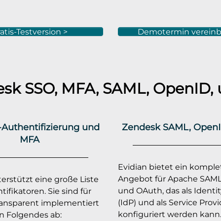
atis-Testversion >
Demotermin vereinb
esk
SSO, MFA, SAML, OpenID, 
Authentifizierung und
Zendesk SAML, OpenI
MFA
Evidian bietet ein komple
Angebot für Apache SAML
erstützt eine große Liste
und OAuth, das als Identit
ifikatoren. Sie sind für
(IdP) und als Service Provi
ansparent implementiert
konfiguriert werden kann
 Folgendes ab: