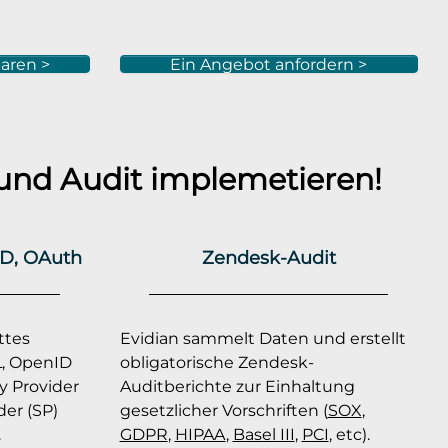
aren >
Ein Angebot anfordern >
und Audit implemetieren!
D, OAuth
Zendesk-Audit
ttes
Evidian sammelt Daten und erstellt
, OpenID
obligatorische Zendesk-
y Provider
Auditberichte zur Einhaltung
der (SP)
gesetzlicher Vorschriften (
SOX
,
.
GDPR
,
HIPAA
,
Basel III
,
PCI
, etc).