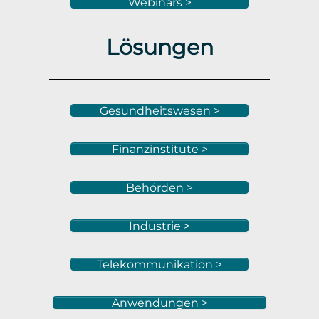
Webinars >
Lösungen
Gesundheitswesen >
Finanzinstitute >
Behörden >
Industrie >
Telekommunikation >
Anwendungen >