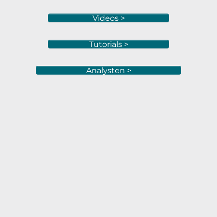
Videos >
Tutorials >
Analysten >