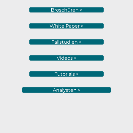
Broschüren >
White Paper >
Fallstudien >
Videos >
Tutorials >
Analysten >