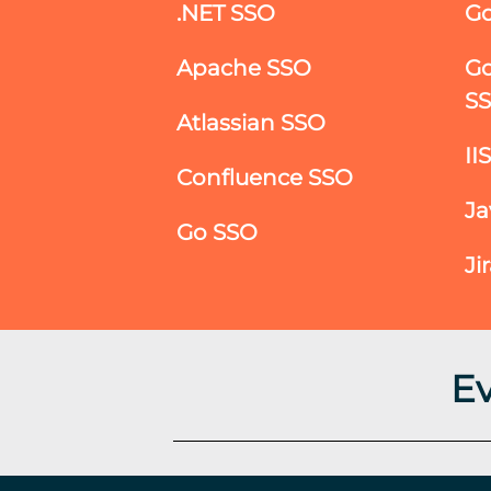
.NET SSO
Go
Apache SSO
Go
S
Atlassian SSO
II
Confluence SSO
Ja
Go SSO
Ji
E