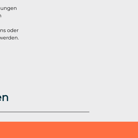
dungen
n
ns oder
werden.
en