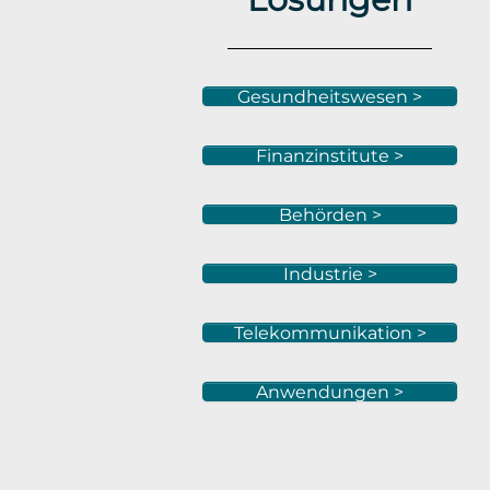
Gesundheitswesen >
Finanzinstitute >
Behörden >
Industrie >
Telekommunikation >
Anwendungen >