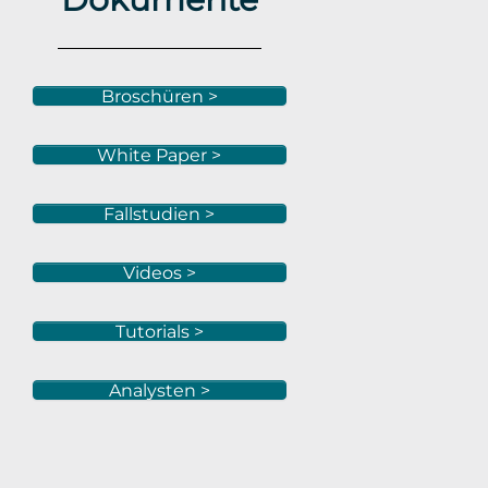
Broschüren >
White Paper >
Fallstudien >
Videos >
Tutorials >
Analysten >