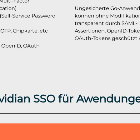
Multi-Factor
cation)
Ungesicherte Go-Anwen
(Self-Service Password
können ohne Modifikatio
transparent durch SAML-
OTP, Chipkarte, etc
Assertionen, OpenID-Toke
OAuth-Tokens geschützt 
 OpenID, OAuth
vidian SSO für Awendung