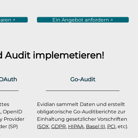
aren >
Ein Angebot anfordern >
 Audit implemetieren!
 OAuth
Go-Audit
ttes
Evidian sammelt Daten und erstellt
, OpenID
obligatorische Go-Auditberichte zur
y Provider
Einhaltung gesetzlicher Vorschriften
der (SP)
(
SOX
,
GDPR
,
HIPAA
,
Basel III
,
PCI
, etc).
.