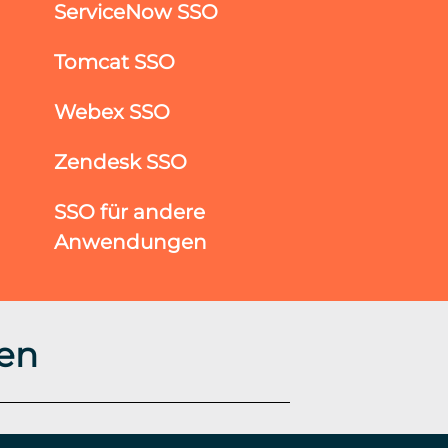
ServiceNow SSO
Tomcat SSO
Webex SSO
Zendesk SSO
SSO für andere
Anwendungen
en