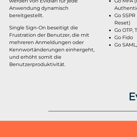
werden von Evidian für jede
Go MFA (
Anwendung dynamisch
Authenti
bereitgestellt.
Go SSPR 
Reset)
Single Sign-On beseitigt die
Go OTP, T
Frustration der Benutzer, die mit
Go Fido
mehreren Anmeldungen oder
Go SAML,
Kennwortänderungen einhergeht,
und erhöht somit die
Benutzerproduktivität.
E