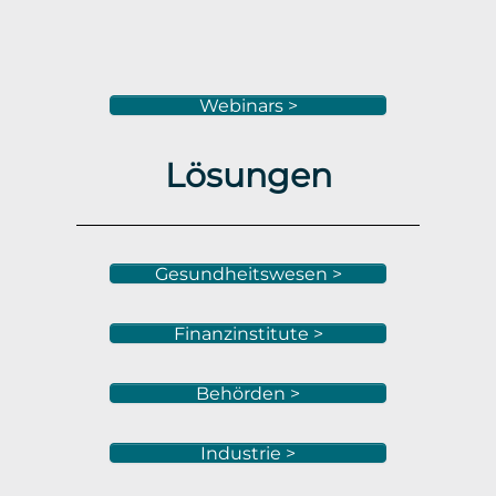
Webinars >
Lösungen
Gesundheitswesen >
Finanzinstitute >
Behörden >
Industrie >