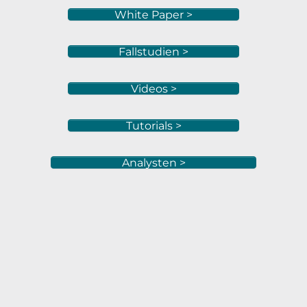
White Paper >
Fallstudien >
Videos >
Tutorials >
Analysten >