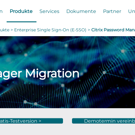
n
Produkte
Services
Dokumente
Partner
Un
ukte >
Enterprise Single Sign-On (E-SSO) >
Citrix Password Man
ager Migration
atis-Testversion >
Demotermin vereinb