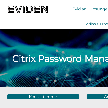
Evidian
Lösunge
Evidian >
Prod
Citrix Password Man
Kontaktieren >
Gr