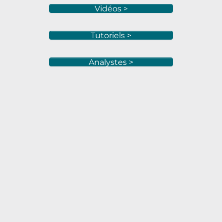
Vidéos >
Tutoriels >
Analystes >