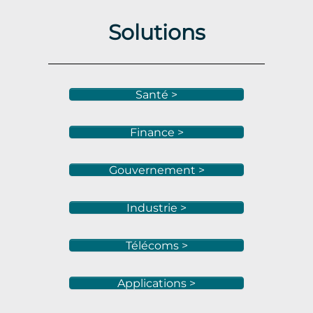
Solutions
Santé >
Finance >
Gouvernement >
Industrie >
Télécoms >
Applications >