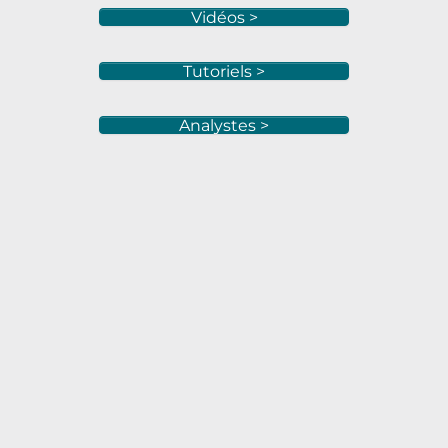
Vidéos >
Tutoriels >
Analystes >