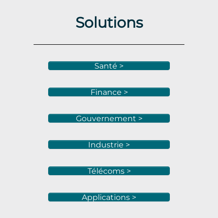
Solutions
Santé >
Finance >
Gouvernement >
Industrie >
Télécoms >
Applications >