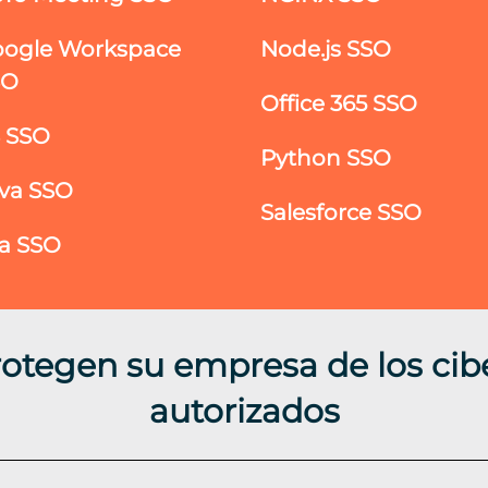
ogle Workspace
Node.js SSO
SO
Office 365 SSO
S SSO
Python SSO
va SSO
Salesforce SSO
ra SSO
rotegen su empresa de los cib
autorizados