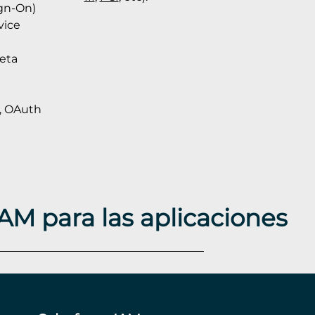
ign-On)
vice
jeta
, OAuth
AM para las aplicaciones