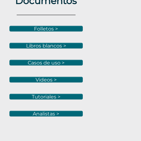
Documentos
Folletos >
Libros blancos >
Casos de uso >
Videos >
Tutoriales >
Analistas >