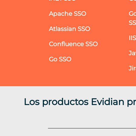
Apache SSO
Go
S
Atlassian SSO
II
Confluence SSO
Ja
Go SSO
Ji
Los productos Evidian p