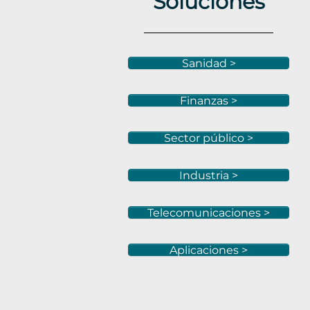
Soluciones
Sanidad >
Finanzas >
Sector público >
Industria >
Telecomunicaciones >
Aplicaciones >