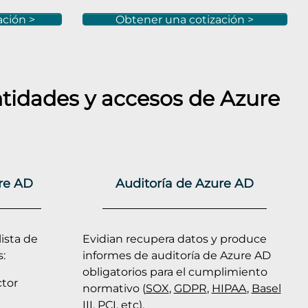
ación >
Obtener una cotización >
ntidades y accesos de
Azure
re AD
Auditoría de Azure AD
ista de
Evidian recupera datos y produce
:
informes de auditoría de Azure AD
obligatorios para el cumplimiento
ctor
normativo (
SOX
,
GDPR
,
HIPAA
,
Basel
III
,
PCI
, etc).