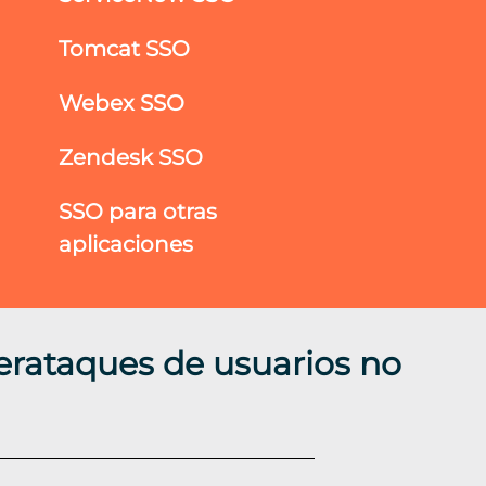
Tomcat SSO
Webex SSO
Zendesk SSO
SSO para otras
aplicaciones
erataques de usuarios no