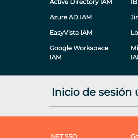
Active Directory IAM
I
Azure AD IAM
Ji
EasyVista IAM
Lo
Google Workspace
Mi
IAM
I
Inicio de sesión
.NET SSO
Go