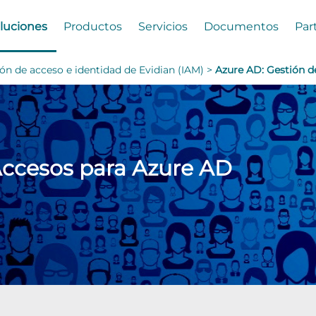
luciones
Productos
Servicios
Documentos
Par
ón de acceso e identidad de Evidian (IAM) >
Azure AD: Gestión d
Accesos para Azure AD