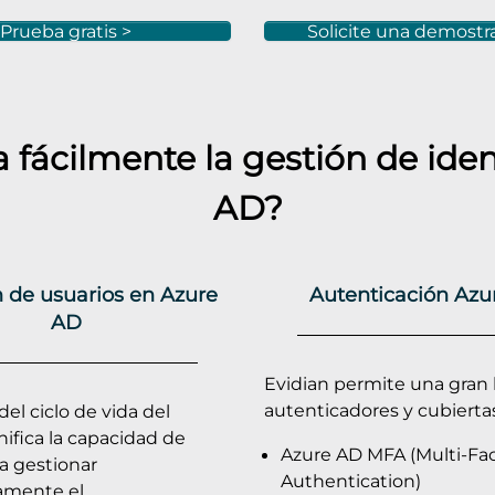
Prueba gratis >
Solicite una demostr
fácilmente la gestión de ide
AD
?
 de usuarios en Azure
Autenticación Azu
AD
Evidian permite una gran l
autenticadores y cubiertas
del ciclo de vida del
nifica la capacidad de
Azure AD MFA (Multi-Fa
a gestionar
Authentication)
amente el