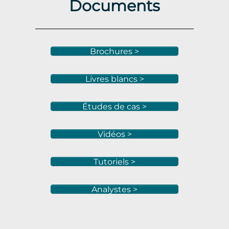
Documents
Brochures >
Livres blancs >
Études de cas >
Vidéos >
Tutoriels >
Analystes >