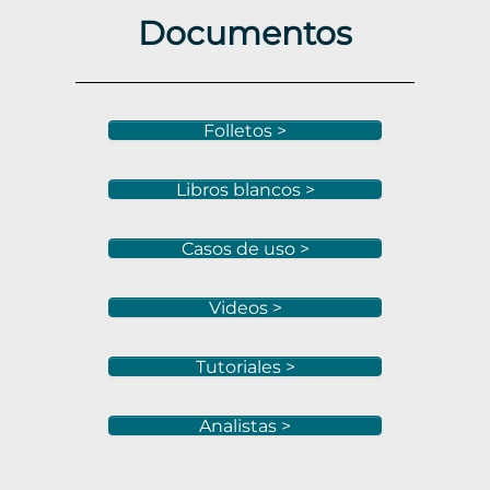
Documentos
Folletos >
Libros blancos >
Casos de uso >
Videos >
Tutoriales >
Analistas >