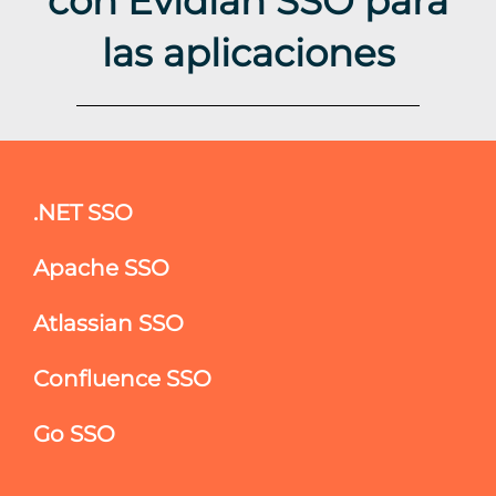
con Evidian SSO para
las aplicaciones
.NET SSO
Apache SSO
Atlassian SSO
Confluence SSO
Go SSO