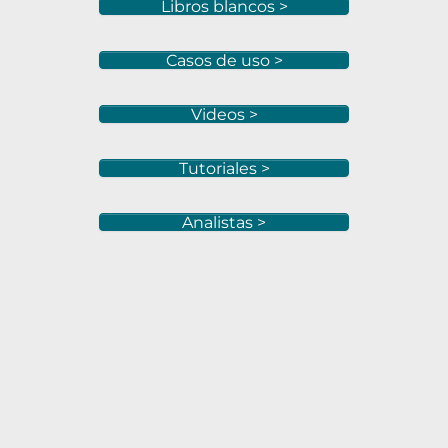
Libros blancos >
Casos de uso >
Videos >
Tutoriales >
Analistas >