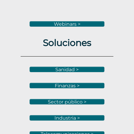
Webinars >
Soluciones
Sanidad >
Finanzas >
Sector público >
Industria >