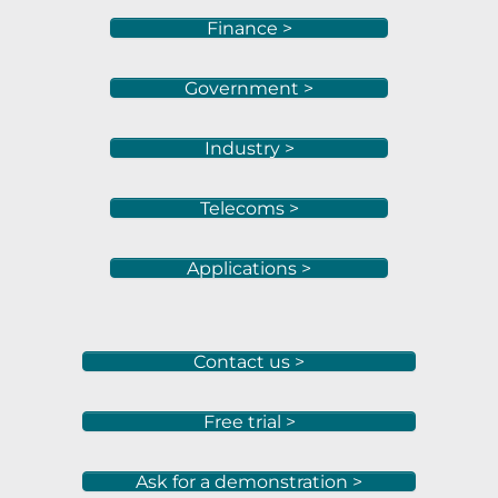
Finance >
Government >
Industry >
Telecoms >
Applications >
Contact us >
Free trial >
Ask for a demonstration >