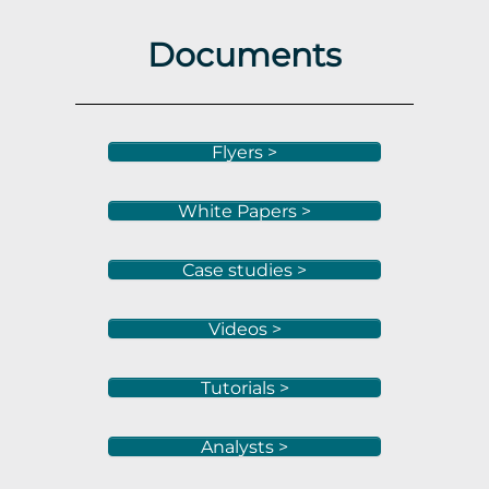
Documents
Flyers >
White Papers >
Case studies >
Videos >
Tutorials >
Analysts >