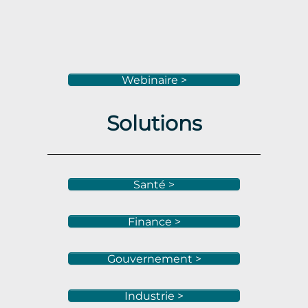
Webinaire >
Solutions
Santé >
Finance >
Gouvernement >
Industrie >