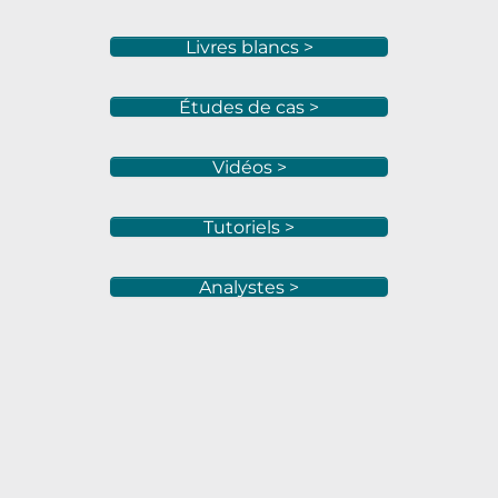
Livres blancs >
Études de cas >
Vidéos >
Tutoriels >
Analystes >