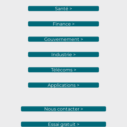
Santé >
Finance >
Gouvernement >
Industrie >
Télécoms >
Applications >
Nous contacter >
Essai gratuit >