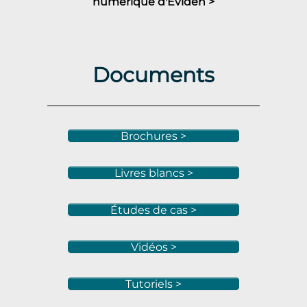
numérique d'Eviden >
Documents
Brochures >
Livres blancs >
Études de cas >
Vidéos >
Tutoriels >