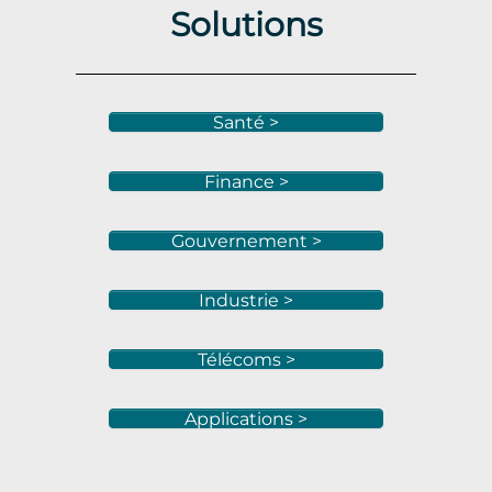
Solutions
Santé >
Finance >
Gouvernement >
Industrie >
Télécoms >
Applications >