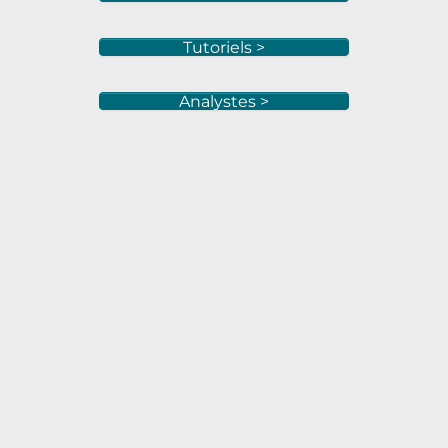
Tutoriels >
Analystes >