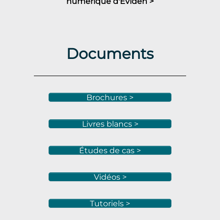
numérique d'Eviden >
Documents
Brochures >
Livres blancs >
Études de cas >
Vidéos >
Tutoriels >