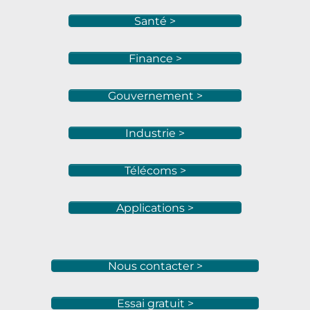
Santé >
Finance >
Gouvernement >
Industrie >
Télécoms >
Applications >
Nous contacter >
Essai gratuit >