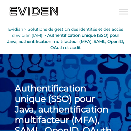
Evidian >
Solutions de gestion des identités et des accès
d'Evidian (IAM) >
Authentification unique (SSO) pour
Java, authentification multifacteur (MFA), SAML, OpenID,
OAuth et audit
Authentification
unique (SSO) pour
Java, authentification
multifacteur (MFA),
SAML, OpenID, OAuth