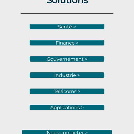
Santé >
Finance >
Gouvernement >
Industrie >
Télécoms >
Applications >
Nous contacter >