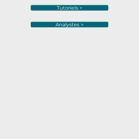
Tutoriels >
Analystes >