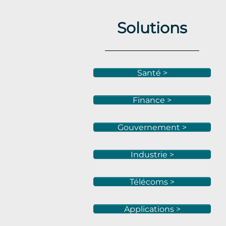
Solutions
Santé >
Finance >
Gouvernement >
Industrie >
Télécoms >
Applications >