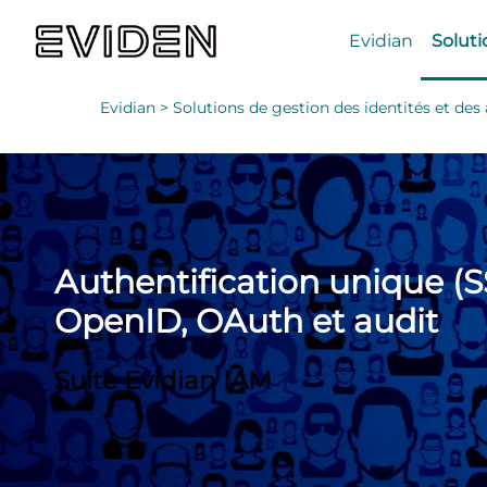
Evidian
Soluti
Evidian >
Solutions de gestion des identités et des
Authentification unique (S
OpenID, OAuth et audit
Suite Evidian IAM