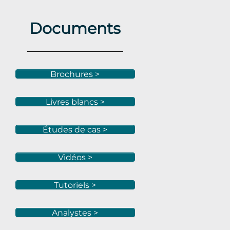
Documents
Brochures >
Livres blancs >
Études de cas >
Vidéos >
Tutoriels >
Analystes >