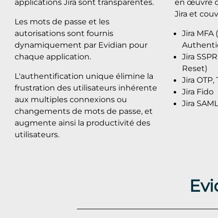
applications Jira sont transparentes.
en œuvre d
Jira et couv
Les mots de passe et les
autorisations sont fournis
Jira MFA 
dynamiquement par Evidian pour
Authenti
chaque application.
Jira SSPR
Reset)
L'authentification unique élimine la
Jira OTP,
frustration des utilisateurs inhérente
Jira Fido
aux multiples connexions ou
Jira SAM
changements de mots de passe, et
augmente ainsi la productivité des
utilisateurs.
Evi