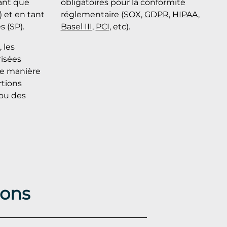
ant que
obligatoires pour la conformité
) et en tant
réglementaire (
SOX
,
GDPR
,
HIPAA
,
s (SP).
Basel III
,
PCI
, etc).
 les
risées
de manière
rtions
ou des
ions