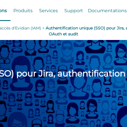
ons
Produits
Services
Support
Documentations
 accès d'Evidian (IAM) >
Authentification unique (SSO) pour Jira,
OAuth et audit
SO) pour Jira, authentificatio