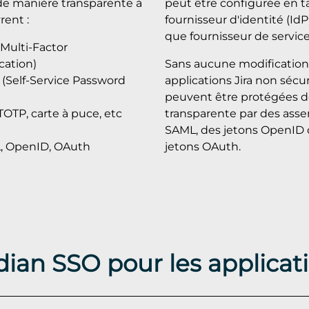
e manière transparente à
peut être configurée en t
rent :
fournisseur d'identité (IdP
que fournisseur de service
(Multi-Factor
cation)
Sans aucune modification,
 (Self-Service Password
applications Jira non sécu
peuvent être protégées 
 TOTP, carte à puce, etc
transparente par des asse
SAML, des jetons OpenID 
L, OpenID, OAuth
jetons OAuth.
dian SSO pour les applicat