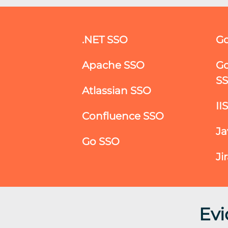
.NET SSO
Go
Apache SSO
Go
S
Atlassian SSO
II
Confluence SSO
Ja
Go SSO
Ji
Evi