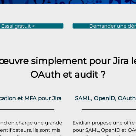
Essai gratuit >
Demander une dé
 œuvre simplement pour
Jira
l
OAuth et audit ?
ation et MFA pour Jira
SAML, OpenID, OAuth 
end en charge une grande
Evidian propose une offr
entificateurs. Ils sont mis
pour SAML, OpenID et OA