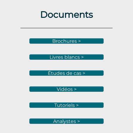
Documents
Brochures >
Livres blancs >
Études de cas >
Vidéos >
Tutoriels >
Analystes >