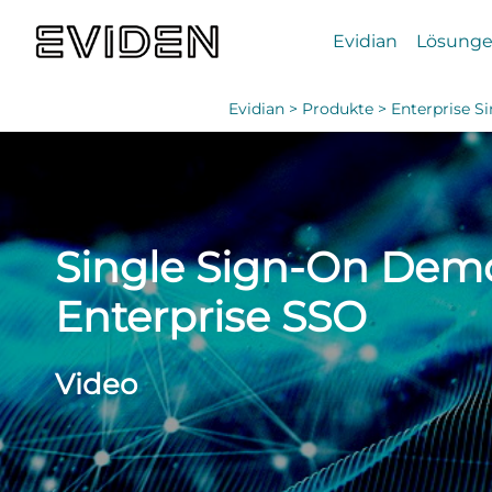
Evidian
Lösung
Evidian >
Produkte >
Enterprise S
Single Sign-On Demo
Enterprise SSO
Video