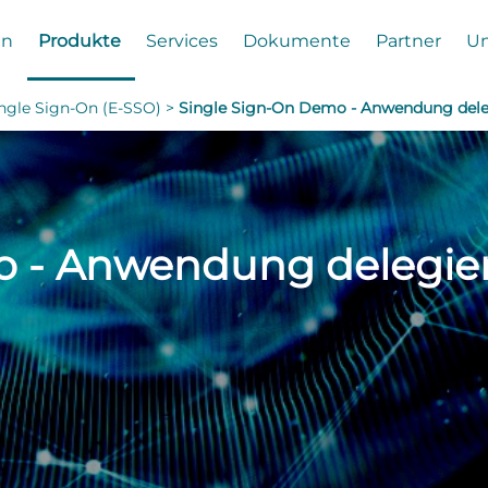
en
Produkte
Services
Dokumente
Partner
U
ingle Sign-On (E-SSO) >
Single Sign-On Demo - Anwendung deleg
 - Anwendung delegier