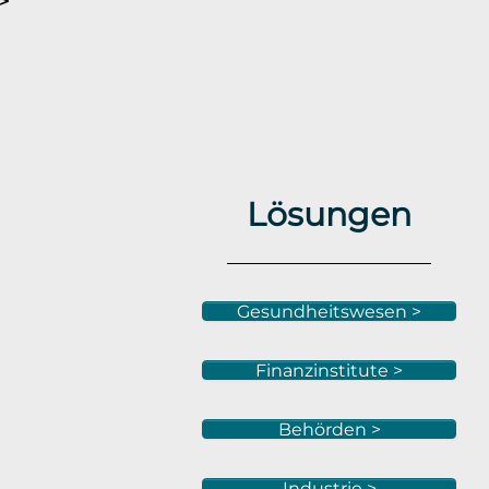
>
Lösungen
Gesundheitswesen >
Finanzinstitute >
Behörden >
Industrie >