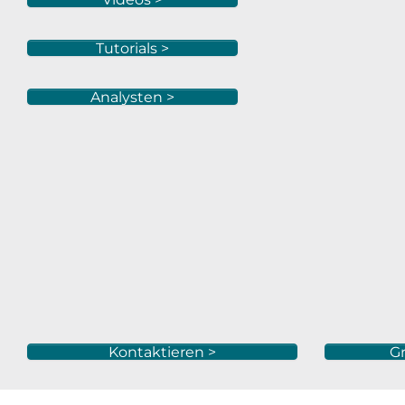
Tutorials >
Analysten >
Kontaktieren >
Gr