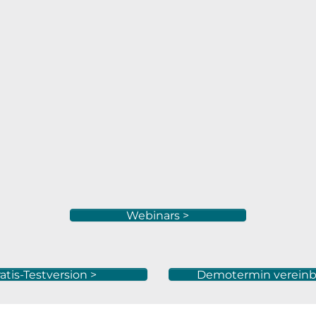
Webinars >
atis-Testversion >
Demotermin vereinb