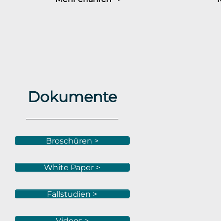
Dokumente
Broschüren >
White Paper >
Fallstudien >
Videos >