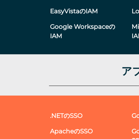
EasyVistaのIAM
L
Google Workspaceの
Mi
IAM
I
アプ
.NETのSSO
G
ApacheのSSO
G