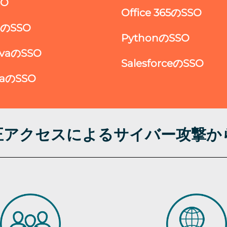
SO
Office 365のSSO
ISのSSO
PythonのSSO
avaのSSO
SalesforceのSSO
raのSSO
不正アクセスによるサイバー攻撃