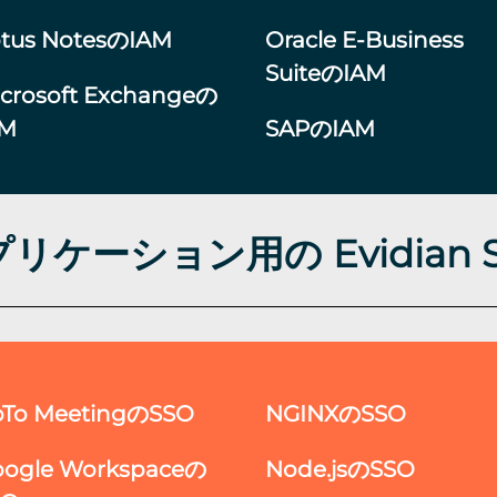
otus NotesのIAM
Oracle E-Business
SuiteのIAM
crosoft Exchangeの
AM
SAPのIAM
リケーション用の Evidian 
oTo MeetingのSSO
NGINXのSSO
oogle Workspaceの
Node.jsのSSO