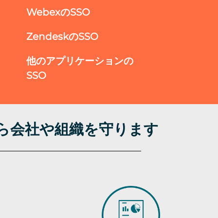
WebexのSSO
ZendeskのSSO
他のアプリケーションの
SSO
から会社や組織を守ります