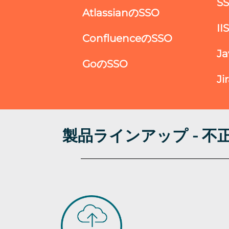
S
AtlassianのSSO
I
ConfluenceのSSO
J
GoのSSO
Ji
製品ラインアップ - 