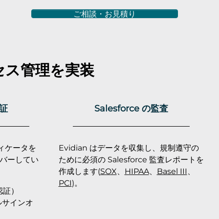
ご相談・お見積り
セス管理を実装
認証
Salesforce の監査
ティケータを
Evidian はデータを収集し、規制遵守の
バーしてい
ために必須の Salesforce 監査レポートを
作成します(
SOX
、
HIPAA
、
Basel III
、
PCI
)。
素認証）
グルサインオ