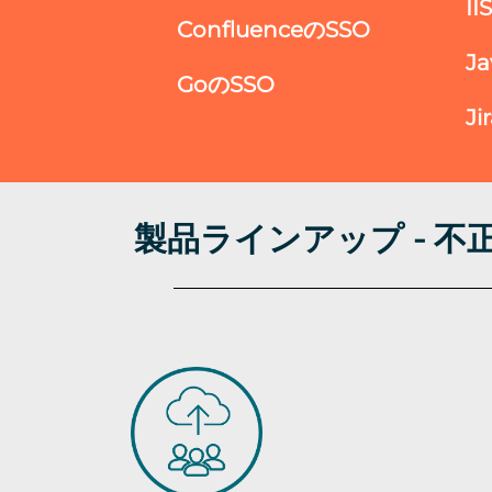
I
ConfluenceのSSO
J
GoのSSO
Ji
製品ラインアップ - 