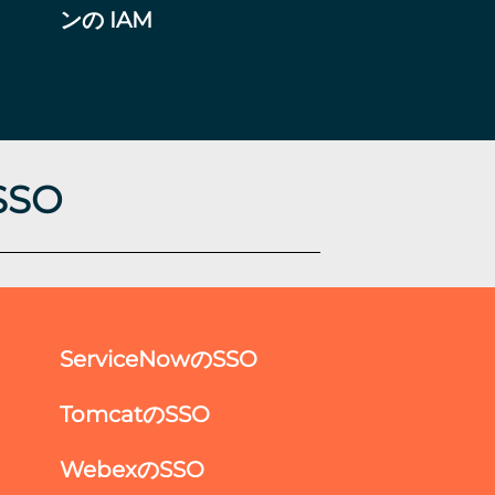
ンの IAM
SSO
ServiceNowのSSO
TomcatのSSO
WebexのSSO