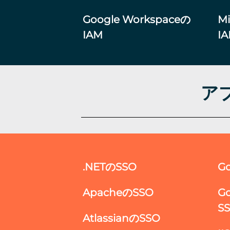
Google Workspaceの
Mi
IAM
I
アプ
.NETのSSO
G
ApacheのSSO
G
S
AtlassianのSSO