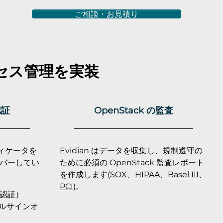
ご相談・お見積り
セス管理を実装
認証
OpenStack の監査
ティケータを
Evidian はデータを収集し、規制遵守の
バーしてい
ために必須の OpenStack 監査レポート
を作成します(
SOX
、
HIPAA
、
Basel III
、
PCI
)。
素認証）
ングルサインオ