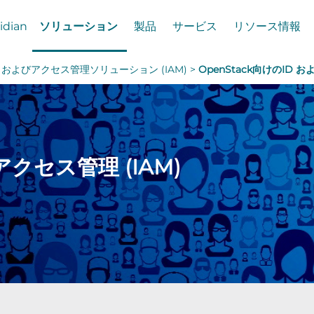
idian
ソリューション
製品
サービス
リソース情報
 ID およびアクセス管理ソリューション (IAM) >
OpenStack向けのID お
アクセス管理 (IAM)