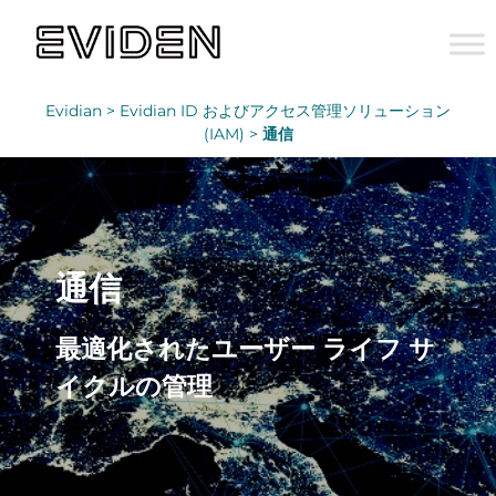
Evidian >
Evidian ID およびアクセス管理ソリューション
(IAM) >
通信
通信
最適化されたユーザー ライフ サ
イクルの管理