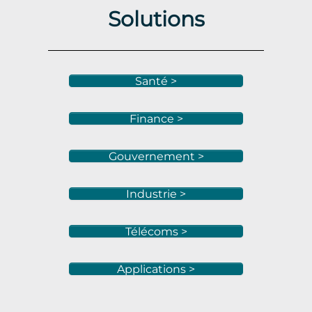
Solutions
Santé >
Finance >
Gouvernement >
Industrie >
Télécoms >
Applications >