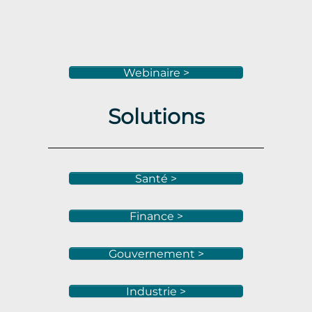
Webinaire >
Solutions
Santé >
Finance >
Gouvernement >
Industrie >