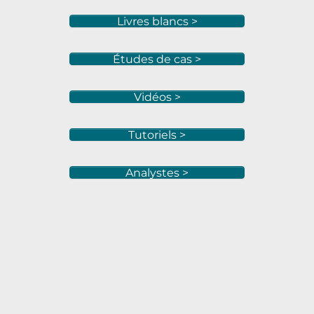
Livres blancs >
Études de cas >
Vidéos >
Tutoriels >
Analystes >