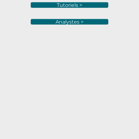
Tutoriels >
Analystes >