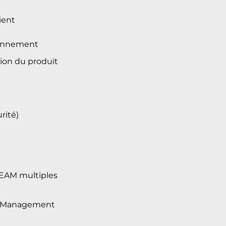
ient
sionnement
tion du produit
rité)
 EAM multiples
ess Management