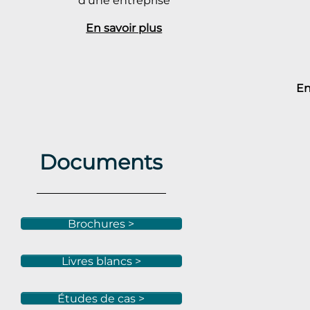
d'une entreprise
En savoir plus
En
Documents
Brochures >
Livres blancs >
Études de cas >