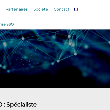
Partenaires
Société
Contact
rise SSO
SO
: Spécialiste