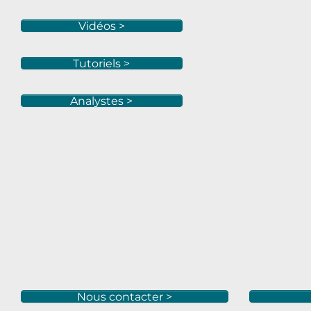
Vidéos >
Tutoriels >
Analystes >
Nous contacter >