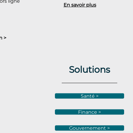
rs ligne
En savoir plus
n >
Solutions
Santé >
Finance >
Gouvernement >