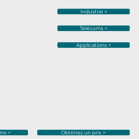
Industrie >
Télécoms >
Applications >
mo >
Obtenez un prix >