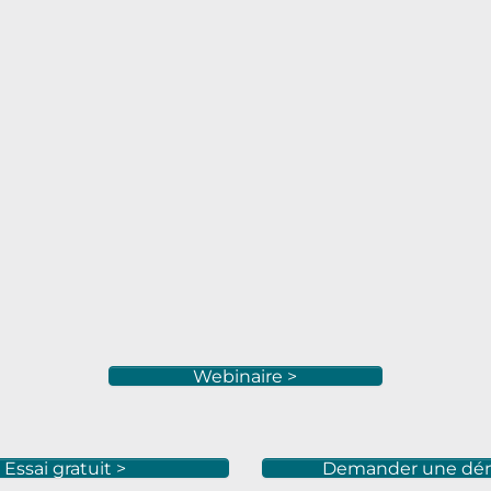
Webinaire >
Essai gratuit >
Demander une dé