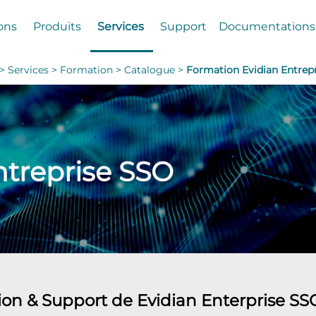
ons
Produits
Services
Support
Documentations
 >
Services >
Formation >
Catalogue >
Formation Evidian Entrep
ntreprise SSO
ation & Support de Evidian Enterprise S