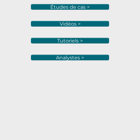
Études de cas >
Vidéos >
Tutoriels >
Analystes >