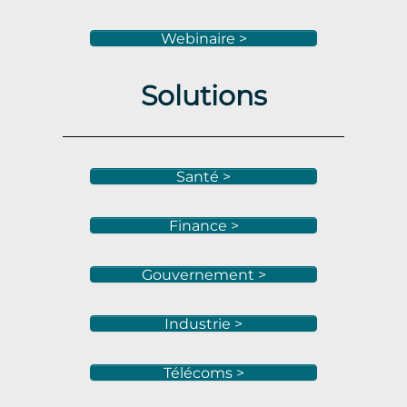
Webinaire >
Solutions
Santé >
Finance >
Gouvernement >
Industrie >
Télécoms >