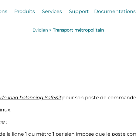
ons
Produits
Services
Support
Documentations
Evidian >
Transport métropolitain
 de load balancing SafeKit
pour son poste de commande cen
inux.
e :
 de la ligne 1 du métro 1 parisien impose que le poste c