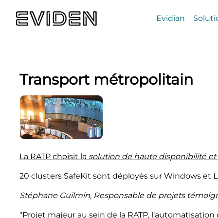
Evidian
Soluti
Transport métropolitain
La RATP choisit la
solution de haute disponibilité et
20 clusters SafeKit sont déployés sur Windows et L
Stéphane Guilmin, Responsable de projets témoign
"Projet majeur au sein de la RATP, l’automatisation