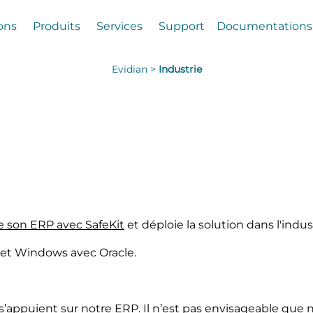
ons
Produits
Services
Support
Documentations
Evidian >
Industrie
e son ERP avec SafeKit
et déploie la solution dans l'indus
x et Windows avec Oracle.
appuient sur notre ERP. Il n’est pas envisageable que 