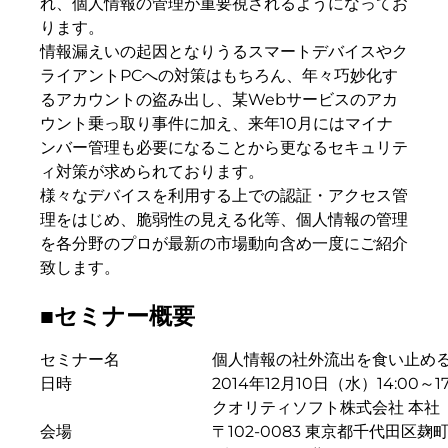
れ、個人情報の管理が重要視されるようになってお
ります。
情報漏えいの起因となりうるスマートデバイスやク
ライアントPCへの対策はもちろん、年々巧妙化す
るアカウントの盗み出し、某Webサービスのアカ
ウント乗っ取り事件に加え、来年10月にはマイナ
ンバー管理も必要になることから更なるセキュリテ
ィ対策が求められております。
様々なデバイスを利用する上での認証・アクセス管
理をはじめ、脆弱性の見える化等、個人情報の管理
を各分野のプロが最新の市場動向含め一度にご紹介
致します。
■セミナー概要
セミナー名
個人情報の社外流出を食い止め
日時
2014年12月10日（水）14:00～1
クオリティソフト株式会社 本社
会場
〒102-0083 東京都千代田区麹