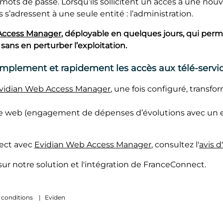
es mots de passe. Lorsqu’ils sollicitent un accès à une nou
’adressent à une seule entité : l’administration.
Access Manager
, déployable en quelques jours, qui perm
 sans en perturber l’exploitation.
mplement et rapidement les accès aux télé-serv
vidian Web Access Manager
, une fois configuré, transfo
ite web (engagement de dépenses d’évolutions avec un ef
nect avec
Evidian Web Access Manager
, consultez l'
avis d
sur notre solution et l'intégration de FranceConnect.
 conditions
|
Eviden