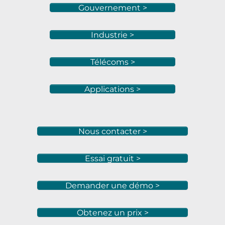
Gouvernement >
Industrie >
Télécoms >
Applications >
Nous contacter >
Essai gratuit >
Demander une démo >
Obtenez un prix >