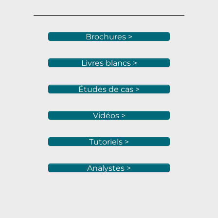
Brochures >
Livres blancs >
Études de cas >
Vidéos >
Tutoriels >
Analystes >