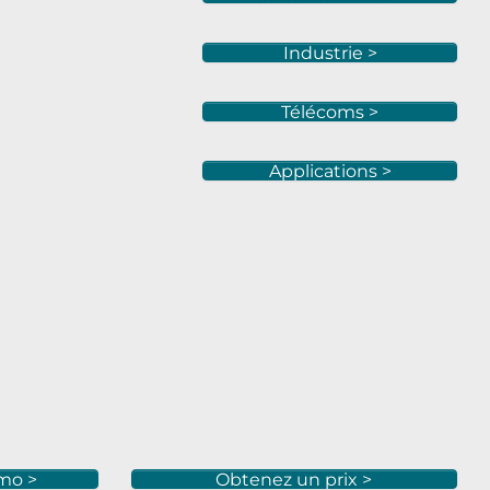
Industrie >
Télécoms >
Applications >
mo >
Obtenez un prix >