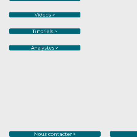
Vidéos >
Tutoriels >
Analystes >
Nous contacter >