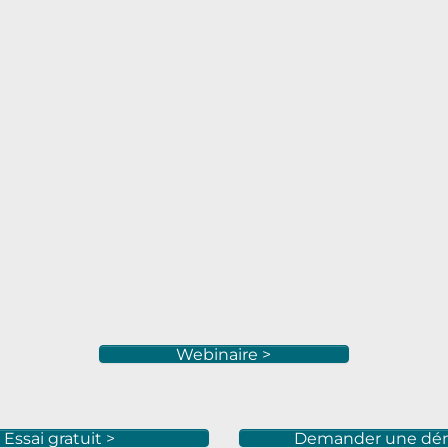
Webinaire >
Essai gratuit >
Demander une dé