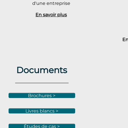
d'une entreprise
En savoir plus
En
Documents
Brochures >
Livres blancs >
Études de cas >