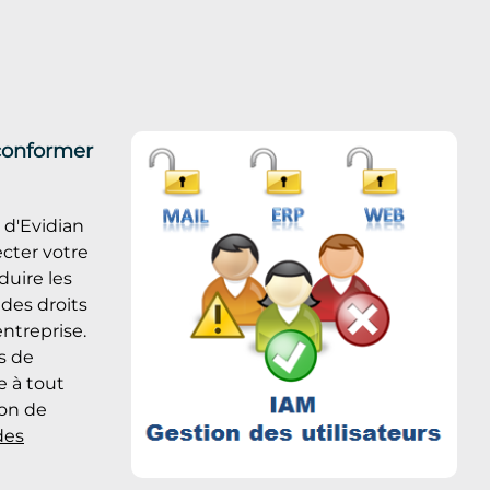
 conformer
 d'Evidian
cter votre
duire les
 des droits
ntreprise.
s de
e à tout
on de
des