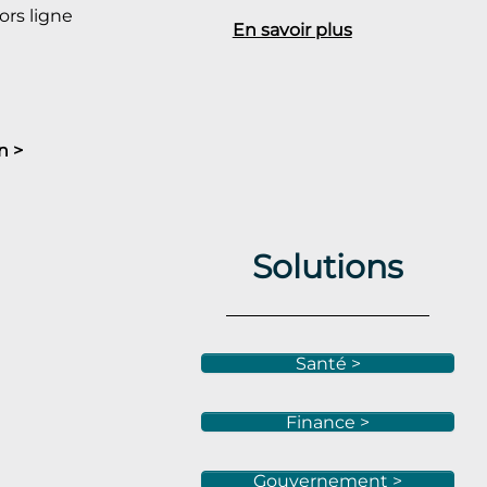
rs ligne
En savoir plus
n >
Solutions
Santé >
Finance >
Gouvernement >