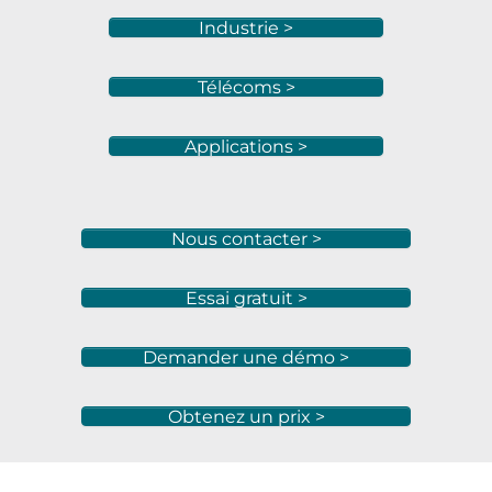
Industrie >
Télécoms >
Applications >
Nous contacter >
Essai gratuit >
Demander une démo >
Obtenez un prix >