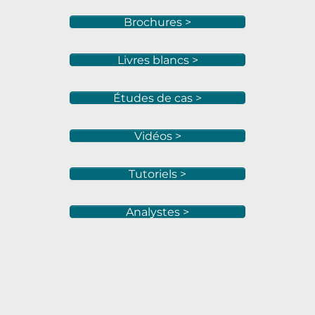
Brochures >
Livres blancs >
Études de cas >
Vidéos >
Tutoriels >
Analystes >